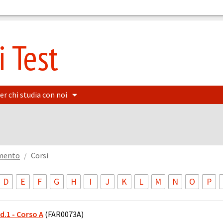
 Test
er chi studia con noi
amento
Corsi
D
E
F
G
H
I
J
K
L
M
N
O
P
od.1 - Corso A
(FAR0073A)