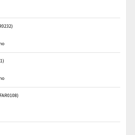
R0232)
ino
1)
ino
FAR0108)