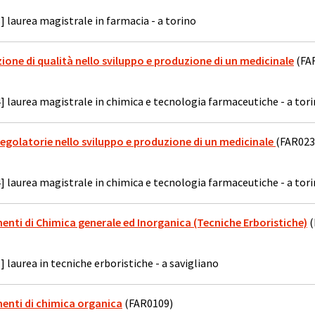
] laurea magistrale in farmacia - a torino
azione di qualità nello sviluppo e produzione di un medicinale
(FA
] laurea magistrale in chimica e tecnologia farmaceutiche - a tor
à regolatorie nello sviluppo e produzione di un medicinale
(FAR023
] laurea magistrale in chimica e tecnologia farmaceutiche - a tor
menti di Chimica generale ed Inorganica (Tecniche Erboristiche)
(
] laurea in tecniche erboristiche - a savigliano
menti di chimica organica
(FAR0109)