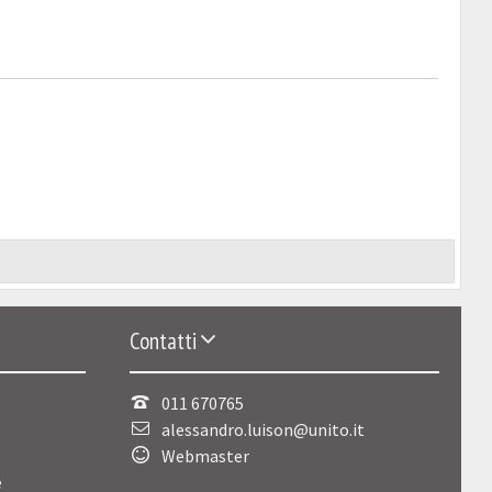
Contatti
011 670765
alessandro.luison@unito.it
Webmaster
e