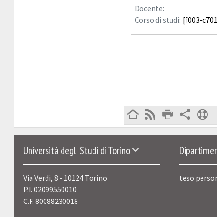
Docente:
Corso di studi:
[f003-c701
Università degli Studi di Torino
Dipartimen
Via Verdi, 8 - 10124 Torino
teso perso
P.I. 02099550010
C.F. 80088230018