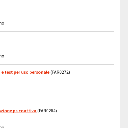
ino
ino
a e test per uso personale
(FAR0272)
d azione psicoattiva
(FAR0264)
ino