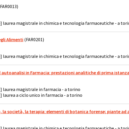
FAR0013)
] laurea magistrale in chimica e tecnologia farmaceutiche - a tor
egli Alimenti
(FAR0201)
] laurea magistrale in chimica e tecnologia farmaceutiche - a tor
 ed autoanalisi in Farmacia: prestazioni analitiche di prima istanz
] laurea magistrale in farmacia - a torino
] laurea a ciclo unico in farmacia - a torino
te, la società, la terapia: elementi di botanica forense; piante a
] laurea magistrale in chimica e tecnologia farmaceutiche - a tor