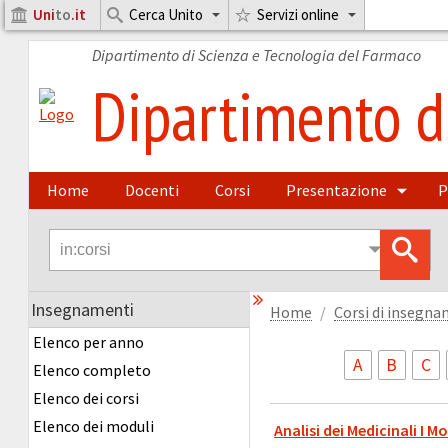
Uni
to
.it
Cerca Unito
Servizi online
Dipartimento di Scienza e Tecnologia del Farmaco
Dipartimento di
Home
Docenti
Corsi
Presentazione
P
Insegnamenti
Home
Corsi di insegn
Elenco per anno
A
B
C
Elenco completo
Elenco dei corsi
Elenco dei moduli
Analisi dei Medicinali I M