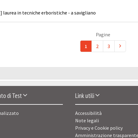
] laurea in tecniche erboristiche - a savigliano
Pagine
1
2
3
to di Test
Link utili
nalizzato
Accessibilità
Note legali
Privacy e Cookie policy
Amministrazione trasparent