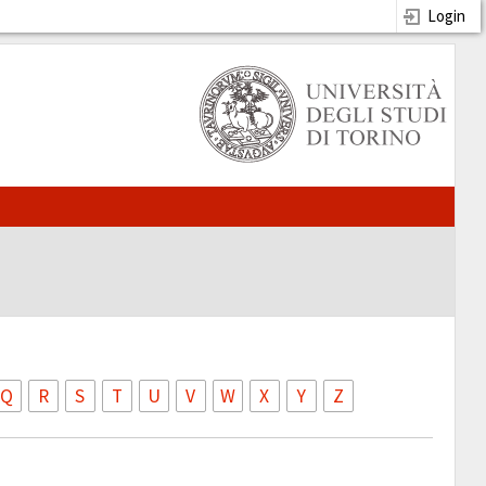
Login
Q
R
S
T
U
V
W
X
Y
Z