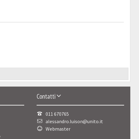
Contatti
011 670765
alessandro.luison@unito.it
Webmaster
e