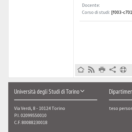
Docente:
Corso di studi:
[f003-c701
Università degli Studi di Torino
Dipartimen
Via Verdi, 8 - 10124 Torino
teso perso
P.I. 02099550010
C.F. 80088230018