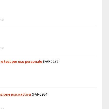
ino
ino
a e test per uso personale
(FAR0272)
d azione psicoattiva
(FAR0264)
ino