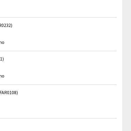
R0232)
ino
1)
ino
FAR0108)