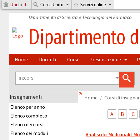
Uni
to
.it
Cerca Unito
Servizi online
Dipartimento di Scienza e Tecnologia del Farmaco
Dipartimento di
Home
Docenti
Corsi
Presentazione
P
Insegnamenti
Home
Corsi di insegn
Elenco per anno
A
B
C
Elenco completo
Elenco dei corsi
Elenco dei moduli
Analisi dei Medicinali I M