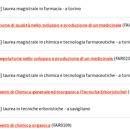
] laurea magistrale in farmacia - a torino
azione di qualità nello sviluppo e produzione di un medicinale
(FA
] laurea magistrale in chimica e tecnologia farmaceutiche - a tor
à regolatorie nello sviluppo e produzione di un medicinale
(FAR023
] laurea magistrale in chimica e tecnologia farmaceutiche - a tor
menti di Chimica generale ed Inorganica (Tecniche Erboristiche)
(
] laurea in tecniche erboristiche - a savigliano
menti di chimica organica
(FAR0109)