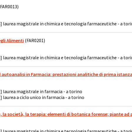
FAR0013)
] laurea magistrale in chimica e tecnologia farmaceutiche - a tor
egli Alimenti
(FAR0201)
] laurea magistrale in chimica e tecnologia farmaceutiche - a tor
 ed autoanalisi in Farmacia: prestazioni analitiche di prima istanz
] laurea magistrale in farmacia - a torino
] laurea a ciclo unico in farmacia - a torino
te, la società, la terapia: elementi di botanica forense; piante a
] laurea magistrale in chimica e tecnologia farmaceutiche - a tor