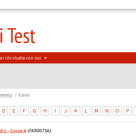
 Test
er chi studia con noi
amento
Corsi
D
E
F
G
H
I
J
K
L
M
N
O
P
od.1 - Corso A
(FAR0073A)