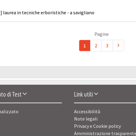
] laurea in tecniche erboristiche - a savigliano
Pagine
1
2
3
to di Test
Link utili
nalizzato
Accessibilità
Note legali
Privacy e Cookie policy
Amministrazione trasparent