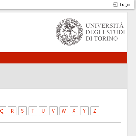
Login
Q
R
S
T
U
V
W
X
Y
Z