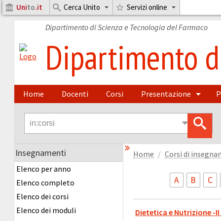
Uni
to
.it
Cerca Unito
Servizi online
Dipartimento di Scienza e Tecnologia del Farmaco
Dipartimento di
Home
Docenti
Corsi
Presentazione
P
Insegnamenti
Home
Corsi di insegn
Elenco per anno
A
B
C
Elenco completo
Elenco dei corsi
Elenco dei moduli
Dietetica e Nutrizione -I