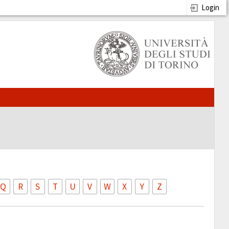
Login
Q
R
S
T
U
V
W
X
Y
Z