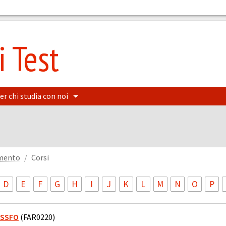
 Test
er chi studia con noi
amento
Corsi
D
E
F
G
H
I
J
K
L
M
N
O
P
I SSFO
(FAR0220)