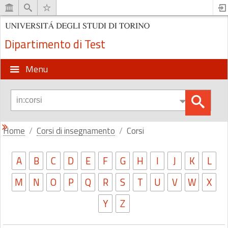
Dipartimento di Test
Menu
Home
Corsi di insegnamento
Corsi
A
B
C
D
E
F
G
H
I
J
K
L
M
N
O
P
Q
R
S
T
U
V
W
X
Y
Z