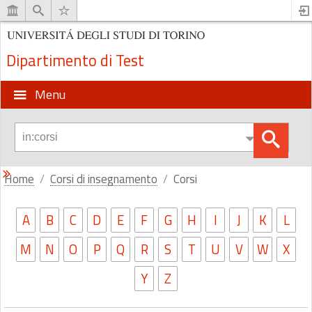
Dipartimento di Test
Menu
Home
Corsi di insegnamento
Corsi
A
B
C
D
E
F
G
H
I
J
K
L
M
N
O
P
Q
R
S
T
U
V
W
X
Y
Z