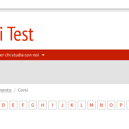
 Test
er chi studia con noi
amento
Corsi
D
E
F
G
H
I
J
K
L
M
N
O
P