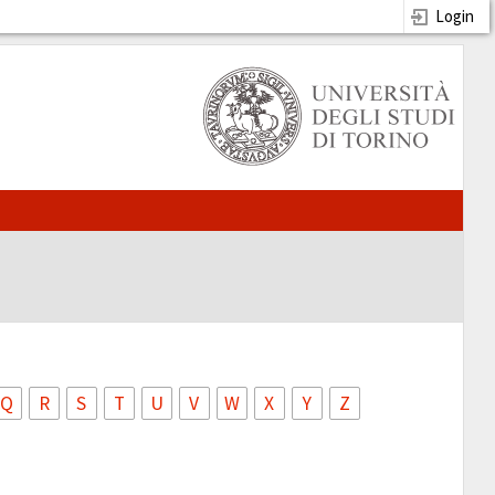
Login
Q
R
S
T
U
V
W
X
Y
Z