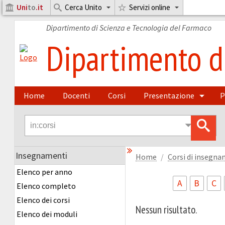
Uni
to
.it
Cerca Unito
Servizi online
Dipartimento di Scienza e Tecnologia del Farmaco
Dipartimento di
Home
Docenti
Corsi
Presentazione
P
Insegnamenti
Home
Corsi di insegn
Elenco per anno
A
B
C
Elenco completo
Elenco dei corsi
Nessun risultato.
Elenco dei moduli