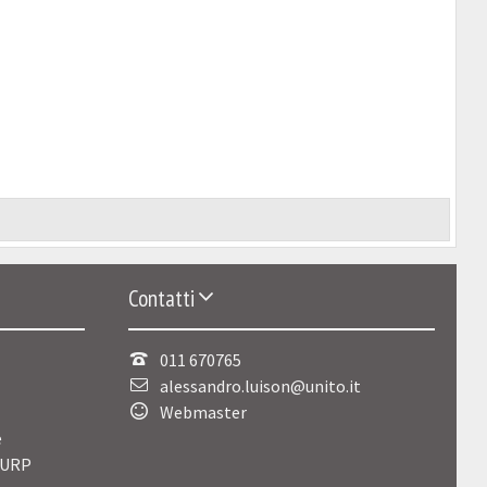
Contatti
011 670765
alessandro.luison@unito.it
Webmaster
e
 URP