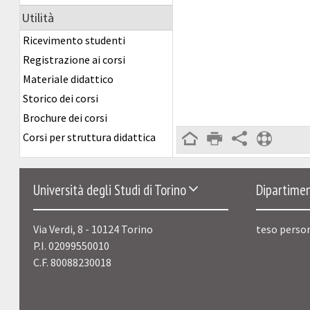
Utilità
Ricevimento studenti
Registrazione ai corsi
Materiale didattico
Storico dei corsi
Brochure dei corsi
Corsi per struttura didattica
Università degli Studi di Torino
Dipartimen
Via Verdi, 8 - 10124 Torino
teso perso
P.I. 02099550010
C.F. 80088230018