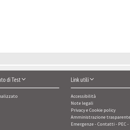
to di Test
Link utili
nalizzato
Accessibilità
Note legali
Privacy e Cookie policy
Amministrazione trasparent
Emergenze - Contatti - PEC -