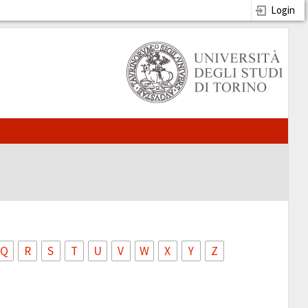
Login
Q
R
S
T
U
V
W
X
Y
Z