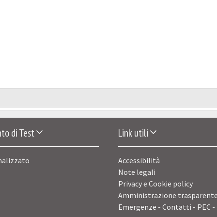
to di Test
Link utili
nalizzato
Accessibilità
Note legali
Privacy e Cookie policy
Amministrazione trasparent
Emergenze - Contatti - PEC -