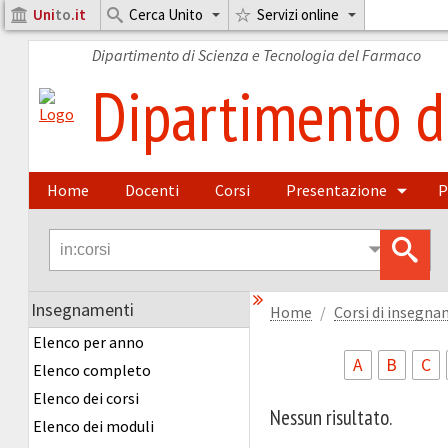
Uni
to
.it
Cerca Unito
Servizi online
Dipartimento di Scienza e Tecnologia del Farmaco
Dipartimento di
Home
Docenti
Corsi
Presentazione
P
Insegnamenti
Home
Corsi di insegn
Elenco per anno
A
B
C
Elenco completo
Elenco dei corsi
Nessun risultato.
Elenco dei moduli