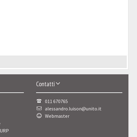
Contatti
011 670765
alessandro.luison@unito.it
Webmaster
e
 URP