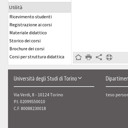
Utilità
Ricevimento studenti
Registrazione ai corsi
Materiale didattico
Storico dei corsi
Brochure dei corsi
Corsi per struttura didattica
Università degli Studi di Torino
Dipartimen
Via Verdi, 8 - 10124 Torino
teso perso
P.I. 02099550010
C.F. 80088230018