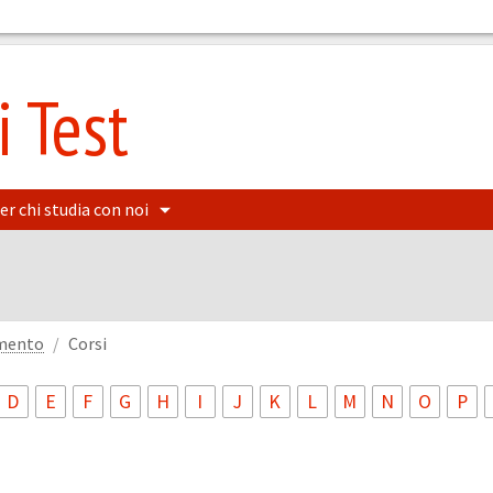
 Test
er chi studia con noi
amento
Corsi
D
E
F
G
H
I
J
K
L
M
N
O
P