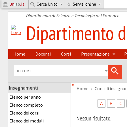
Uni
to
.it
Cerca Unito
Servizi online
Dipartimento di Scienza e Tecnologia del Farmaco
Dipartimento di
Home
Docenti
Corsi
Presentazione
P
Insegnamenti
Home
Corsi di insegn
Elenco per anno
A
B
C
Elenco completo
Elenco dei corsi
Nessun risultato.
Elenco dei moduli