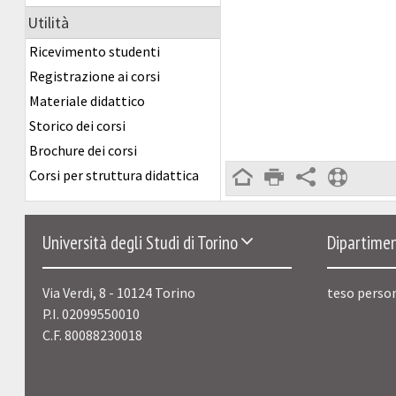
Utilità
Ricevimento studenti
Registrazione ai corsi
Materiale didattico
Storico dei corsi
Brochure dei corsi
Corsi per struttura didattica
Università degli Studi di Torino
Dipartimen
Via Verdi, 8 - 10124 Torino
teso perso
P.I. 02099550010
C.F. 80088230018