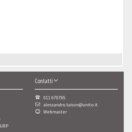
Contatti
011 670765
alessandro.luison@unito.it
Webmaster
e
 URP