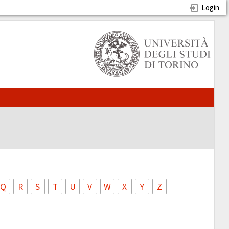
Login
Q
R
S
T
U
V
W
X
Y
Z