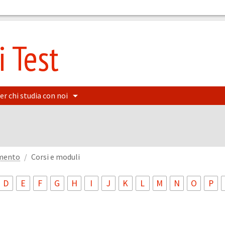
 Test
er chi studia con noi
amento
Corsi e moduli
D
E
F
G
H
I
J
K
L
M
N
O
P