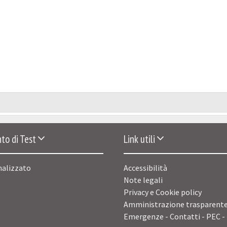
to di Test
Link utili
nalizzato
Accessibilità
Note legali
Privacy e Cookie policy
Amministrazione trasparent
Emergenze - Contatti - PEC -