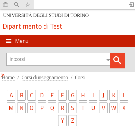
Dipartimento di Test
Menu
Home
Corsi di insegnamento
Corsi
A
B
C
D
E
F
G
H
I
J
K
L
M
N
O
P
Q
R
S
T
U
V
W
X
Y
Z