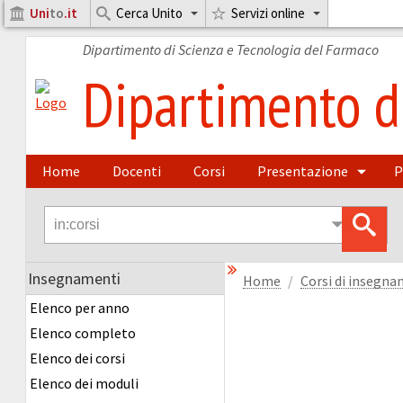
Uni
to
.it
Cerca Unito
Servizi online
Dipartimento di Scienza e Tecnologia del Farmaco
Dipartimento di
Home
Docenti
Corsi
Presentazione
P
Insegnamenti
Home
Corsi di insegn
Elenco per anno
Elenco completo
Elenco dei corsi
Elenco dei moduli