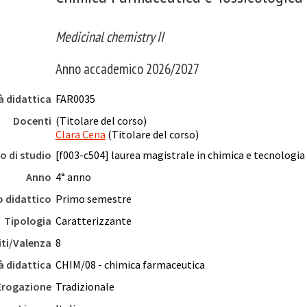
Medicinal chemistry II
Anno accademico 2026/2027
à didattica
FAR0035
Docenti
(Titolare del corso)
Clara Cena
(Titolare del corso)
o di studio
[f003-c504] laurea magistrale in chimica e tecnologia
Anno
4° anno
o didattico
Primo semestre
Tipologia
Caratterizzante
iti/Valenza
8
à didattica
CHIM/08 - chimica farmaceutica
Erogazione
Tradizionale