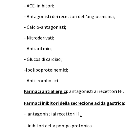
- ACE-inibitori;
- Antagonisti dei recettori dell’angiotensina;
- Calcio-antagonisti;
- Nitroderivati;
- Antiaritmici;
- Glucosidi cardiaci;
-Ipolipoproteinemici;
- Antitrombotici.
Farmaci antiallergici
:
antagonisti ai recettori H
.
1
Farmaci inibitori della secrezione acida
gastrica
:
- antagonisti ai recettori H
2:
- inibitori della pompa protonica.