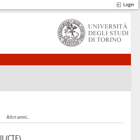
Login
Altri anni...
I (CTF)