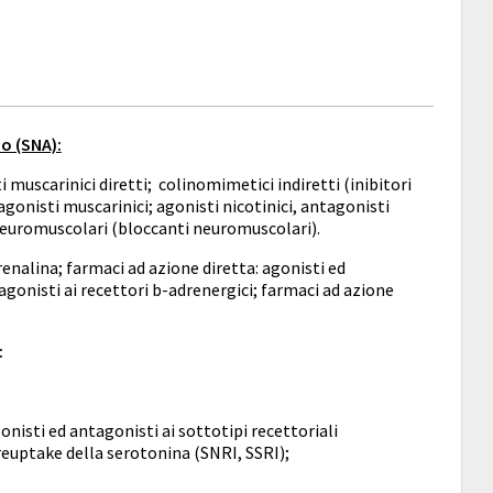
o (SNA):
 muscarinici diretti; colinomimetici indiretti (inibitori
ntagonisti muscarinici; agonisti nicotinici, antagonisti
i neuromuscolari (bloccanti neuromuscolari).
enalina; farmaci ad azione diretta: agonisti ed
agonisti ai recettori b-adrenergici; farmaci ad azione
:
nisti ed antagonisti ai sottotipi recettoriali
 reuptake della serotonina (SNRI, SSRI);