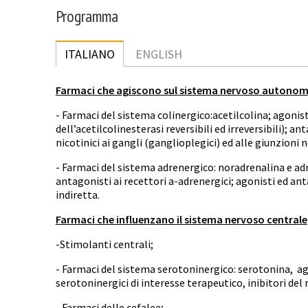
Programma
ITALIANO
ENGLISH
Farmaci che agiscono sul sistema nervoso autonom
- Farmaci del sistema colinergico:acetilcolina; agonisti
dell’acetilcolinesterasi reversibili ed irreversibili); a
nicotinici ai gangli (ganglioplegici) ed alle giunzion
- Farmaci del sistema adrenergico: noradrenalina e adr
antagonisti ai recettori a-adrenergici; agonisti ed ant
indiretta.
Farmaci che influenzano il sistema nervoso centrale
-Stimolanti centrali;
- Farmaci del sistema serotoninergico: serotonina, ago
serotoninergici di interesse terapeutico, inibitori del
- Farmaci delle cefalee;