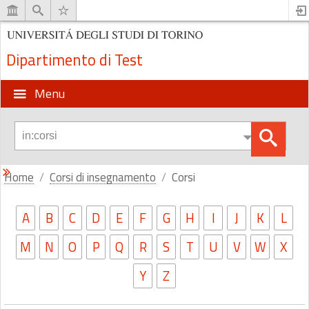
Dipartimento di Test
Menu
Home
Corsi di insegnamento
Corsi
A
B
C
D
E
F
G
H
I
J
K
L
M
N
O
P
Q
R
S
T
U
V
W
X
Y
Z