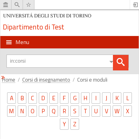
Dipartimento di Test
Menu
Home
Corsi di insegnamento
Corsi e moduli
A
B
C
D
E
F
G
H
I
J
K
L
M
N
O
P
Q
R
S
T
U
V
W
X
Y
Z