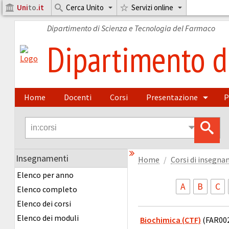
Uni
to
.it
Cerca Unito
Servizi online
Dipartimento di Scienza e Tecnologia del Farmaco
Dipartimento di
Home
Docenti
Corsi
Presentazione
P
Insegnamenti
Home
Corsi di insegn
Elenco per anno
A
B
C
Elenco completo
Elenco dei corsi
Elenco dei moduli
Biochimica (CTF)
(FAR002