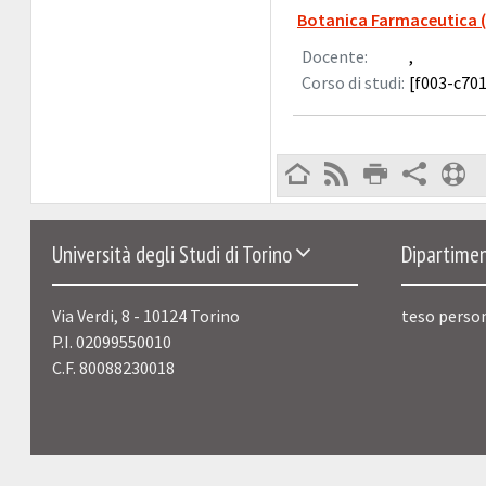
Botanica Farmaceutica (
Docente:
,
Corso di studi:
[f003-c701
Università degli Studi di Torino
Dipartimen
Via Verdi, 8 - 10124 Torino
teso perso
P.I. 02099550010
C.F. 80088230018