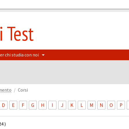
 Test
er chi studia con noi
amento
Corsi
D
E
F
G
H
I
J
K
L
M
N
O
P
4 )