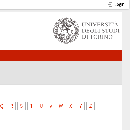
Login
Q
R
S
T
U
V
W
X
Y
Z