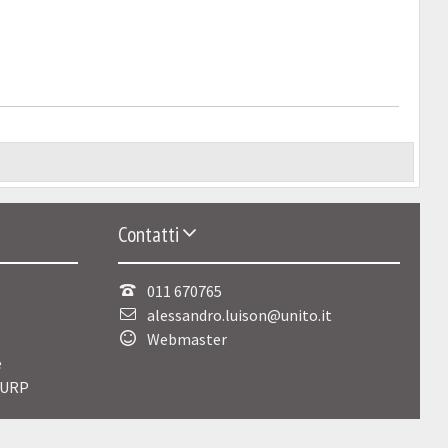
Contatti
011 670765
alessandro.luison@unito.it
Webmaster
e
 URP