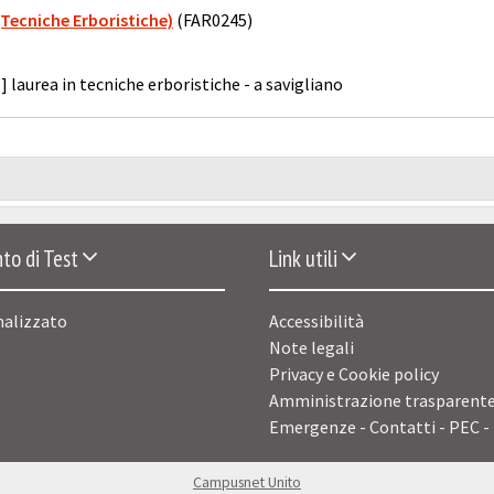
Tecniche Erboristiche)
(FAR0245)
] laurea in tecniche erboristiche - a savigliano
to di Test
Link utili
nalizzato
Accessibilità
Note legali
Privacy e Cookie policy
Amministrazione trasparent
Emergenze - Contatti - PEC -
Campusnet Unito